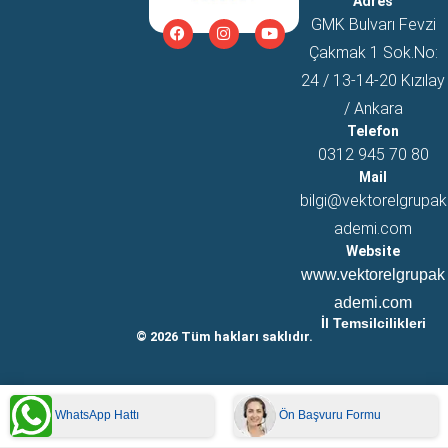
Adres
GMK Bulvarı Fevzi
Çakmak 1 Sok.No:
24 / 13-14-20 Kızılay
/ Ankara
Telefon
0312 945 70 80
Mail
bilgi@vektorelgrupak
ademi.com
Website
www.vektorelgrupak
ademi.com
İl Temsilcilikleri
© 2026 Tüm hakları saklıdır.
WhatsApp Hattı
Ön Başvuru Formu