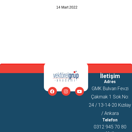
14 Mart 2022
İletişim
Adres
GMK Bulvarı Fevzi
Çakmak 1 Sok.No:
24 / 13-14-20 Kızılay
/ Ankara
Telefon
0312 945 70 80