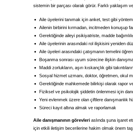
sistemin bir parçası olarak görür. Farklı yaklaşım 
Aile üyelerini tanımak için anket, test gibi yön
Ailenin birbirini kırmadan, incitmeden konuşup f
Gerektiğinde aileyi psikiyatriste, madde bağımlı
Aile üyelerinin arasındaki rol ilişkisini yeniden 
Aile üyeleri arasındaki çatışmanın temelini öğr
Boşanma sonrası uyum sürecine ilişkin danışma
Maddi zorlukların, aşırı kıskançlık gibi takıntıl
Sosyal hizmet uzmanı, doktor, öğretmen, okul müd
Gerektiğinde mahkemede bilirkişi olarak rapor 
Fiziksel ve psikolojik şiddetin önlenmesi için d
Yeni evlenmek üzere olan çiftlere danışmanlık 
Süreci kayıt altına almak ve raporlamak
Aile danışmanının görevleri
aslında şuna işaret etm
için etkili iletişim becerilerine hakim olmak önem taşır.