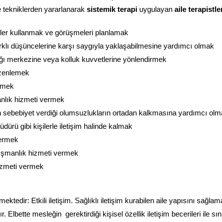
ve tekniklerden yararlanarak
sistemik terapi
uygulayan
aile terapistle
temler kullanmak ve görüşmeleri planlamak
arklı düşüncelerine karşı saygıyla yaklaşabilmesine yardımcı olmak
lığı merkezine veya kolluk kuvvetlerine yönlendirmek
düzenlemek
enmek
nlık hizmeti vermek
arın sebebiyet verdiği olumsuzlukların ortadan kalkmasına yardımcı ol
ürü gibi kişilerle iletişim halinde kalmak
vermek
anışmanlık hizmeti vermek
hizmeti vermek
ektedir: Etkili iletişim. Sağlıklı iletişim kurabilen aile yapısını sağl
 Elbette mesleğin gerektirdiği kişisel özellik iletişim becerileri ile sınırl