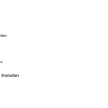
ileri
mu
 Konuları