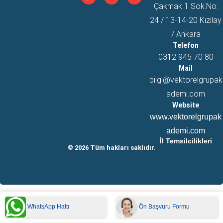
Çakmak 1 Sok.No:
24 / 13-14-20 Kızılay
/ Ankara
Telefon
0312 945 70 80
Mail
bilgi@vektorelgrupak
ademi.com
Website
www.vektorelgrupak
ademi.com
İl Temsilcilikleri
© 2026 Tüm hakları saklıdır.
WhatsApp Hattı
Ön Başvuru Formu