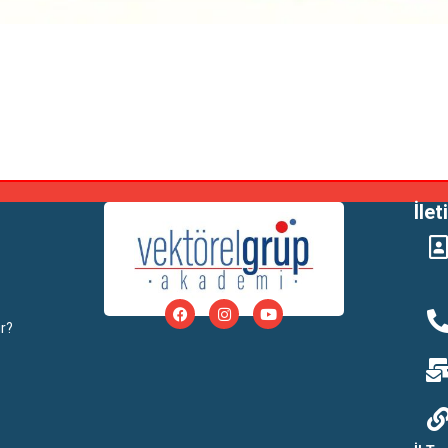
İlet
r?