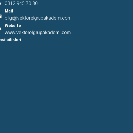
0312 945 70 80
Mail
bilgi@vektorelgrupakademi.com
Website
www.vektorelgrupakademi.com
msilcilikleri