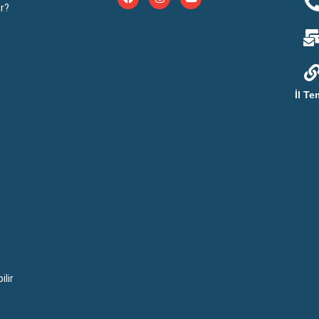
r?
İl Te
lir