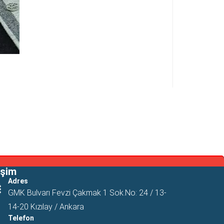
işim
Adres
GMK Bulvarı Fevzi Çakmak 1 Sok.No: 24 / 13-
14-20 Kızılay / Ankara
Telefon