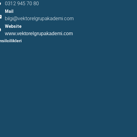
0312 945 70 80
Mail
bilgi@vektorelgrupakademi.com
Website
www.vektorelgrupakademi.com
msilcilikleri