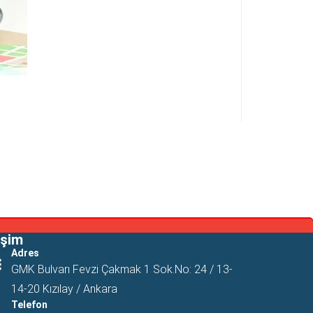
işim
Adres
GMK Bulvarı Fevzi Çakmak 1 Sok.No: 24 / 13-
14-20 Kızılay / Ankara
Telefon