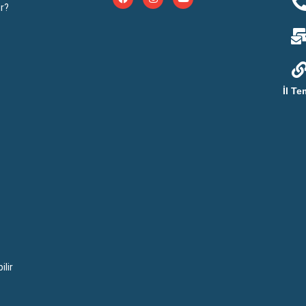
r?
İl Te
lir