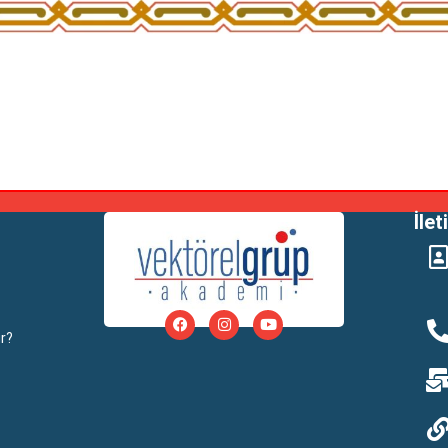
İlet
r?