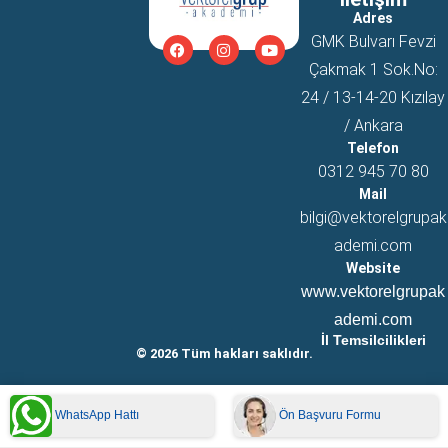
Adres
GMK Bulvarı Fevzi
Çakmak 1 Sok.No:
24 / 13-14-20 Kızılay
/ Ankara
Telefon
0312 945 70 80
Mail
bilgi@vektorelgrupak
ademi.com
Website
www.vektorelgrupak
ademi.com
İl Temsilcilikleri
© 2026 Tüm hakları saklıdır.
WhatsApp Hattı
Ön Başvuru Formu