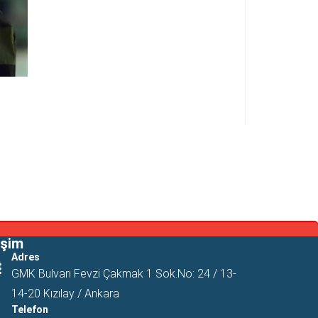
işim
Adres
GMK Bulvarı Fevzi Çakmak 1 Sok.No: 24 / 13-
14-20 Kızılay / Ankara
Telefon