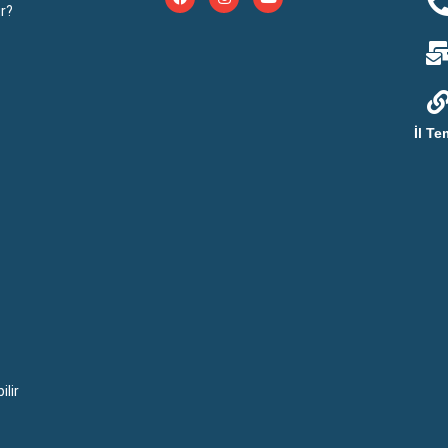
r?
İl Te
lir