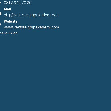
0312 945 70 80
Mail
bilgi@vektorelgrupakademi.com
Website
www.vektorelgrupakademi.com
msilcilikleri