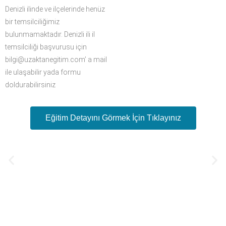
Denizli ilinde ve ilçelerinde henüz
bir temsilciliğimiz
bulunmamaktadır. Denizli ili il
temsilciliği başvurusu için
bilgi@uzaktanegitim.com’ a mail
ile ulaşabilir yada formu
doldurabilirsiniz
Eğitim Detayını Görmek İçin Tıklayınız