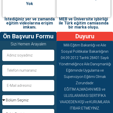
Yok
İstediğiniz yer ve zamanda
MEB ve Üniversite işbirliği
eğitim videolarına erişim
ile Türk eğitim camiasında
imkanı.
bir marka oluşu.
Ön Başvuru Formu
Duyuru
Sizi Hemen Arayalım
Milli Eğitim Bakanlığı ve Aile
Sosyal Politikalar Bakanlığının
04.09.2012 Tarihli 28401 Sayılı
Yönetmeliğince Aile Danışmanlığı
Eğitiminde Uygulama ve
Süpervizyon Eğitimi Olmak
Zorundadır.
EĞİTİM ALMADAN MEB ve
ULUSLARARASI SERTİFİKA
VAADEDEN KİŞİ ve KURUMLARA
İTİBAR ETMEYİNİZ.