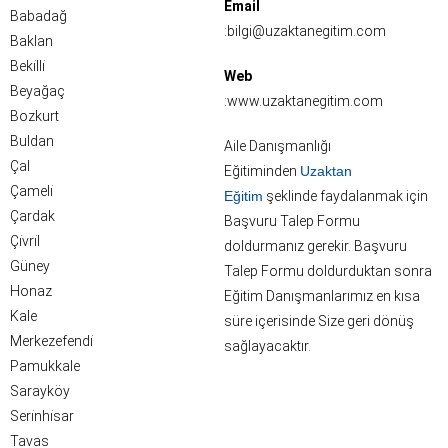
Email
Babadağ
:bilgi@uzaktanegitim.com
Baklan
Beki̇lli̇
Web
Beyağaç
:www.uzaktanegitim.com
Bozkurt
Buldan
Aile Danışmanlığı
Çal
Eğitiminden
Uzaktan
Çameli̇
Eğitim
şeklinde faydalanmak için
Çardak
Başvuru Talep Formu
Çi̇vri̇l
doldurmanız gerekir. Başvuru
Güney
Talep Formu doldurduktan sonra
Honaz
Eğitim Danışmanlarımız en kısa
Kale
süre içerisinde Size geri dönüş
Merkezefendi̇
sağlayacaktır.
Pamukkale
Sarayköy
Seri̇nhi̇sar
Tavas