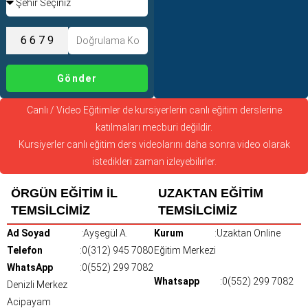
Gönder
Canlı / Video Eğitimler de kursiyerlerin canlı eğitim derslerine
katılmaları mecburi değildir.
Kursiyerler canlı eğitim ders videolarını daha sonra video olarak
istedikleri zaman izleyebilirler.
ÖRGÜN EĞİTİM İL
UZAKTAN EĞİTİM
TEMSİLCİMİZ
TEMSİLCİMİZ
Ad Soyad
:Ayşegül A.
Kurum
:Uzaktan Online
Telefon
:0(312) 945 7080
Eğitim Merkezi
WhatsApp
:0(552) 299 7082
Whatsapp
:0(552) 299 7082
Denizli Merkez
Acipayam