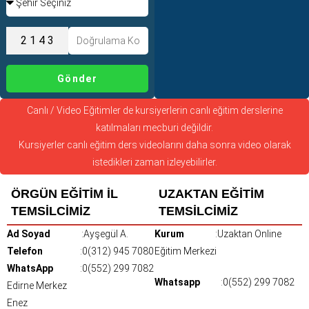
Gönder
Canlı / Video Eğitimler de kursiyerlerin canlı eğitim derslerine
katılmaları mecburi değildir.
Kursiyerler canlı eğitim ders videolarını daha sonra video olarak
istedikleri zaman izleyebilirler.
ÖRGÜN EĞİTİM İL
UZAKTAN EĞİTİM
TEMSİLCİMİZ
TEMSİLCİMİZ
Ad Soyad
:Ayşegül A.
Kurum
:Uzaktan Online
Telefon
:0(312) 945 7080
Eğitim Merkezi
WhatsApp
:0(552) 299 7082
Whatsapp
:0(552) 299 7082
Edirne Merkez
Enez