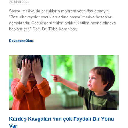
20 Mart 2021
Sosyal medya da çocukların mahremiyetin ifşa etmeyin
“Bazı ebeveynler çocukları adına sosyal medya hesapları
açmaktadır. Çocuk görüntüleri anlık tüketilen nesne olmaya
başlamıştır.” Doç. Dr. Tüba Karahisar,
Devamını Oku»
Kardeş Kavgaları ‘nın çok Faydalı Bir Yönü
Var