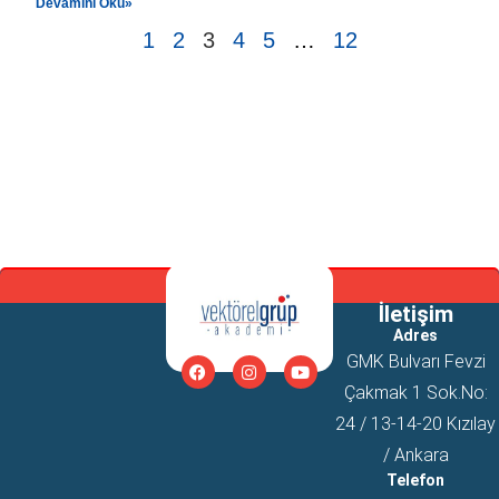
Devamını Oku»
1
2
3
4
5
…
12
İletişim
Adres
GMK Bulvarı Fevzi
Çakmak 1 Sok.No:
24 / 13-14-20 Kızılay
/ Ankara
Telefon