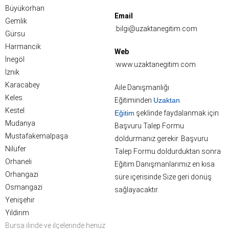
Büyükorhan
Email
Gemli̇k
:bilgi@uzaktanegitim.com
Gürsu
Harmancik
Web
İnegöl
:www.uzaktanegitim.com
İzni̇k
Karacabey
Aile Danışmanlığı
Keles
Eğitiminden
Uzaktan
Kestel
Eğitim
şeklinde faydalanmak için
Mudanya
Başvuru Talep Formu
Mustafakemalpaşa
doldurmanız gerekir. Başvuru
Ni̇lüfer
Talep Formu doldurduktan sonra
Orhaneli̇
Eğitim Danışmanlarımız en kısa
Orhangazi̇
süre içerisinde Size geri dönüş
Osmangazi̇
sağlayacaktır.
Yeni̇şehi̇r
Yildirim
Bursa ilinde ve ilçelerinde henüz