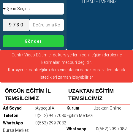
İTİBAR ETMEYİNİZ.
Gönder
Canlı / Video Eğitimler de kursiyerlerin canlı eğitim derslerine
katılmaları mecburi değildir.
Kursiyerler canlı eğitim ders videolarını daha sonra video olarak
istedikleri zaman izleyebilirler.
ÖRGÜN EĞİTİM İL
UZAKTAN EĞİTİM
TEMSİLCİMİZ
TEMSİLCİMİZ
Ad Soyad
:Ayşegül A.
Kurum
:Uzaktan Online
Telefon
:0(312) 945 7080
Eğitim Merkezi
WhatsApp
:0(552) 299 7082
Whatsapp
:0(552) 299 7082
Bursa Merkez