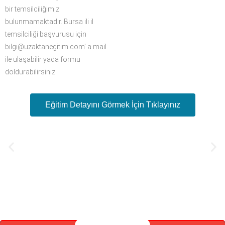
bir temsilciliğimiz
bulunmamaktadır. Bursa ili il
temsilciliği başvurusu için
bilgi@uzaktanegitim.com’ a mail
ile ulaşabilir yada formu
doldurabilirsiniz
Eğitim Detayını Görmek İçin Tıklayınız