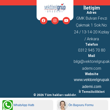
İletişim
Adres
GMK Bulvarı Fevzi
Çakmak 1 Sok.No:
24 / 13-14-20 Kızılay
/ Ankara
Telefon
0312 945 70 80
Mail
bilgi@vektorelgrupak
ademi.com
Website
www.vektorelgrupak
ademi.com
İl Temsilcilikleri
© 2026 Tüm hakları saklıdır.
WhatsApp Hattı
Ön Başvuru Formu