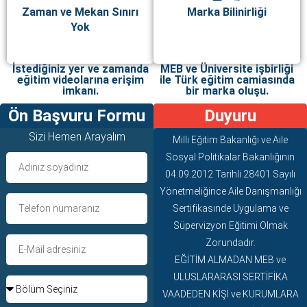
Zaman ve Mekan Sınırı
Marka Bilinirliği
Yok
İstediğiniz yer ve zamanda
MEB ve Üniversite işbirliği
eğitim videolarına erişim
ile Türk eğitim camiasında
imkanı.
bir marka oluşu.
Ön Başvuru Formu
Duyuru
Sizi Hemen Arayalım
Milli Eğitim Bakanlığı ve Aile
Sosyal Politikalar Bakanlığının
04.09.2012 Tarihli 28401 Sayılı
Yönetmeliğince Aile Danışmanlığı
Sertifikasınde Uygulama ve
Süpervizyon Eğitimi Olmak
Zorundadır.
EĞİTİM ALMADAN MEB ve
ULUSLARARASI SERTİFİKA
VAADEDEN KİŞİ ve KURUMLARA