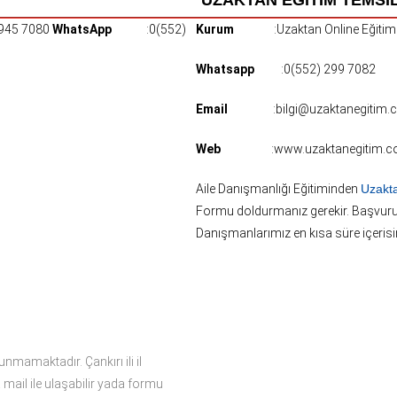
 945 7080
WhatsApp
:0(552)
Kurum
:Uzaktan Online Eğitim
Whatsapp
:0(552) 299 7082
Email
:bilgi@uzaktanegitim.
Web
:www.uzaktanegitim.c
Aile Danışmanlığı Eğitiminden
Uzakta
Formu doldurmanız gerekir. Başvur
Danışmanlarımız en kısa süre içerisi
lunmamaktadır. Çankırı ili il
 mail ile ulaşabilir yada formu