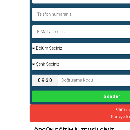
Gönder
Canlı / 
Kursiyerler
ÖRGÜN EĞİTİM İL TEMSİLCİMİZ