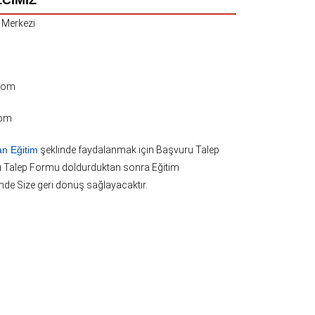
 Merkezi
com
om
n Eğitim
şeklinde faydalanmak için Başvuru Talep
u Talep Formu doldurduktan sonra Eğitim
nde Size geri dönüş sağlayacaktır.