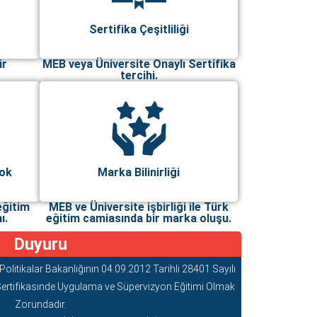
Sertifika Çeşitliliği
ir
MEB veya Üniversite Onaylı Sertifika
tercihi.
Yok
Marka Bilinirliği
eğitim
MEB ve Üniversite işbirliği ile Türk
ı.
eğitim camiasında bir marka oluşu.
Duyuru
 Politikalar Bakanlığının 04.09.2012 Tarihli 28401 Sayılı
Sertifikasınde Uygulama ve Süpervizyon Eğitimi Olmak
Zorundadır.