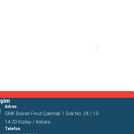
işim
Adres
GMK Bulvarı Fevzi Çakmak 1 Sok.No: 24 / 13-
14-20 Kızılay / Ankara
Telefon