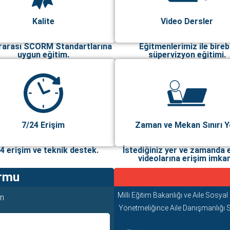
Kalite
Video Dersler
rarası SCORM Standartlarına
Eğitmenlerimiz ile bireb
uygun eğitim.
süpervizyon eğitimi.
7/24 Erişim
Zaman ve Mekan Sınırı 
4 erişim ve teknik destek.
İstediğiniz yer ve zamanda 
videolarına erişim imkan
ormu
Milli Eğitim Bakanlığı ve Aile Sosyal
ım
Yönetmeliğince Aile Danışmanlığı 