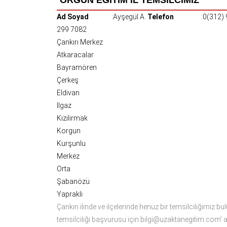
Ad Soyad
:Ayşegül A.
Telefon
:0(312)
299 7082
Çankırı Merkez
Atkaracalar
Bayramören
Çerkeş
Eldi̇van
Ilgaz
Kizilirmak
Korgun
Kurşunlu
Merkez
Orta
Şabanözü
Yaprakli
Çankırı ilinde ve ilçelerinde henüz bir temsilciliğimiz bu
temsilciliği başvurusu için bilgi@uzaktanegitim.com’ a