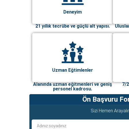
Deneyim
21 yıllık tecrübe ve güçlü alt yapısı.
Ulusla
Uzman Eğtimlenler
Alanında uzman eğitmenleri ve geniş
7/2
personel kadrosu.
Ön Başvuru F
Sizi Hemen Arayal