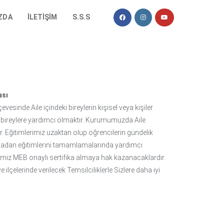
ZDA
İLETIŞIM
S.S.S
ası
çevesinde Aile içindeki bireylerin kişisel veya kişiler
 bireylere yardımcı olmaktır. Kurumumuzda Aile
r. Eğitimlerimiz uzaktan olup öğrencilerin gündelik
lmadan eğitimlerini tamamlamalarında yardımcı
rimiz MEB onaylı sertifika almaya hak kazanacaklardır.
 ilçelerinde verilecek Temsilciliklerle Sizlere daha iyi