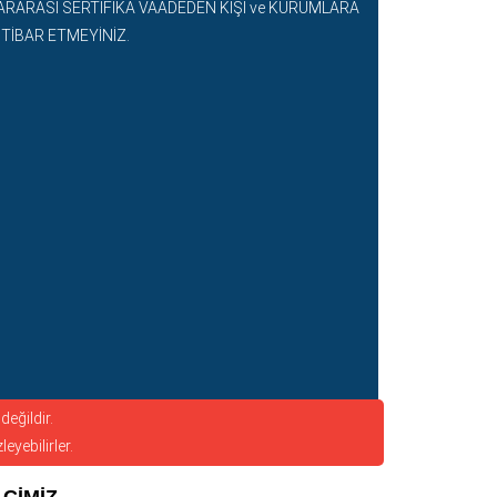
ARARASI SERTİFİKA VAADEDEN KİŞİ ve KURUMLARA
İTİBAR ETMEYİNİZ.
değildir.
eyebilirler.
CİMİZ