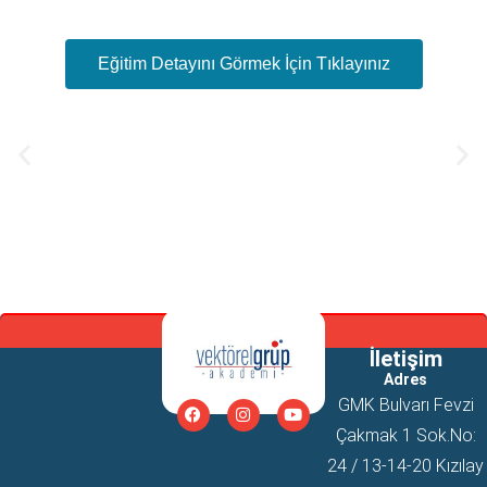
Eğitim Detayını Görmek İçin Tıklayınız
İletişim
Adres
GMK Bulvarı Fevzi
Çakmak 1 Sok.No:
24 / 13-14-20 Kızılay