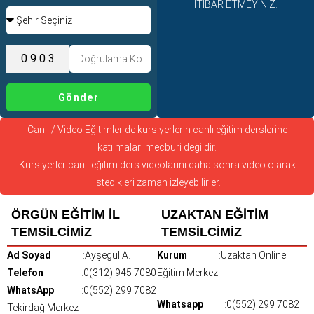
İTİBAR ETMEYİNİZ.
Gönder
Canlı / Video Eğitimler de kursiyerlerin canlı eğitim derslerine
katılmaları mecburi değildir.
Kursiyerler canlı eğitim ders videolarını daha sonra video olarak
istedikleri zaman izleyebilirler.
ÖRGÜN EĞİTİM İL
UZAKTAN EĞİTİM
TEMSİLCİMİZ
TEMSİLCİMİZ
Ad Soyad
:Ayşegül A.
Kurum
:Uzaktan Online
Telefon
:0(312) 945 7080
Eğitim Merkezi
WhatsApp
:0(552) 299 7082
Whatsapp
:0(552) 299 7082
Tekirdağ Merkez