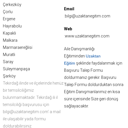
Çerkezköy
Email
Çorlu
:bilgi@uzaktanegitim.com
Ergene
Hayrabolu
Web
Kapakli
:www.uzaktanegitim.com
Malkara
Marmaraereğli̇si̇
Aile Danışmanlığı
Muratli
Eğitiminden
Uzaktan
Saray
Eğitim
şeklinde faydalanmak için
Süleymanpaşa
Başvuru Talep Formu
Şarköy
doldurmanız gerekir. Başvuru
Tekirdağ ilinde ve ilçelerinde henüz
Talep Formu doldurduktan sonra
bir temsilciliğimiz
Eğitim Danışmanlarımız en kısa
bulunmamaktadır. Tekirdağ ili il
süre içerisinde Size geri dönüş
temsilciliği başvurusu için
sağlayacaktır.
bilgi@uzaktanegitim.com’ a mail
ile ulaşabilir yada formu
doldurabilirsiniz