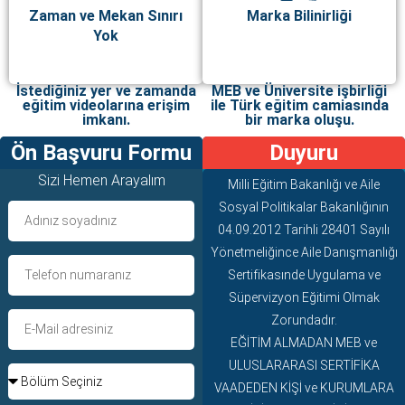
Zaman ve Mekan Sınırı
Marka Bilinirliği
Yok
İstediğiniz yer ve zamanda
MEB ve Üniversite işbirliği
eğitim videolarına erişim
ile Türk eğitim camiasında
imkanı.
bir marka oluşu.
Ön Başvuru Formu
Duyuru
Sizi Hemen Arayalım
Milli Eğitim Bakanlığı ve Aile
Sosyal Politikalar Bakanlığının
04.09.2012 Tarihli 28401 Sayılı
Yönetmeliğince Aile Danışmanlığı
Sertifikasınde Uygulama ve
Süpervizyon Eğitimi Olmak
Zorundadır.
EĞİTİM ALMADAN MEB ve
ULUSLARARASI SERTİFİKA
VAADEDEN KİŞİ ve KURUMLARA