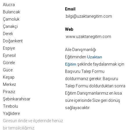
Alucra
Email
Bulancak
:bilgi@uzaktanegitim.com
Çamoluk
Çanakçi
Web
Dereli̇
:www.uzaktanegitim.com
Doğankent
Espi̇ye
Aile Danışmanlığı
Eynesi̇l
Eğitiminden
Uzaktan
Görele
Eğitim
şeklinde faydalanmak için
Güce
Başvuru Talep Formu
Keşap
doldurmanız gerekir. Başvuru
Merkez
Talep Formu doldurduktan sonra
Pi̇razi̇z
Eğitim Danışmanlarımız en kısa
Şebi̇nkarahi̇sar
süre içerisinde Size geri dönüş
Ti̇rebolu
sağlayacaktır.
Yağlidere
Giresun ilinde ve ilçelerinde henüz
bir temsilciliğimiz