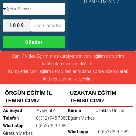
İTİBAR ETMEYİNİZ.
Gönder
Canlı / Video Eğitimler de kursiyerlerin canlı eğitim derslerine
katılmaları mecburi değildir.
Kursiyerler canlı eğitim ders videolarını daha sonra video olarak
istedikleri zaman izleyebilirler.
ÖRGÜN EĞİTİM İL
UZAKTAN EĞİTİM
TEMSİLCİMİZ
TEMSİLCİMİZ
Ad Soyad
:Ayşegül A.
Kurum
:Uzaktan Online
Telefon
:0(312) 945 7080
Eğitim Merkezi
WhatsApp
:0(552) 299 7082
Whatsapp
:0(552) 299 7082
Giresun Merkez