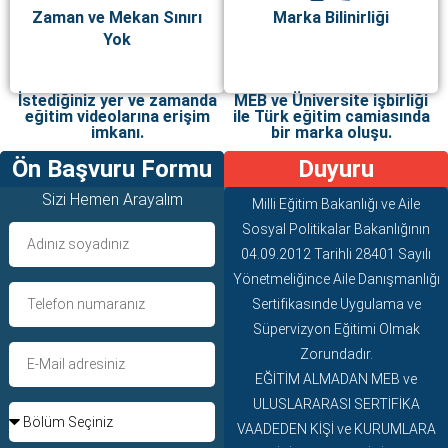
Zaman ve Mekan Sınırı
Marka Bilinirliği
Yok
İstediğiniz yer ve zamanda
MEB ve Üniversite işbirliği
eğitim videolarına erişim
ile Türk eğitim camiasında
imkanı.
bir marka oluşu.
Ön Başvuru Formu
Duyuru
Sizi Hemen Arayalım
Milli Eğitim Bakanlığı ve Aile
Sosyal Politikalar Bakanlığının
04.09.2012 Tarihli 28401 Sayılı
Yönetmeliğince Aile Danışmanlığı
Sertifikasınde Uygulama ve
Süpervizyon Eğitimi Olmak
Zorundadır.
EĞİTİM ALMADAN MEB ve
ULUSLARARASI SERTİFİKA
VAADEDEN KİŞİ ve KURUMLARA